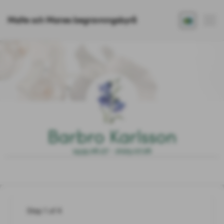
Malte och Maries begravningsbyrå
Barbro Karlsson
1935.06.27 - 2025.07.26