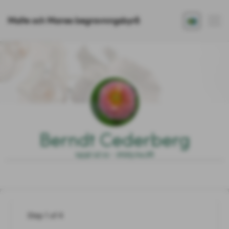
Malte och Maries begravningsbyrå
Berndt Cederberg
1932.12.11 - 2025.04.26